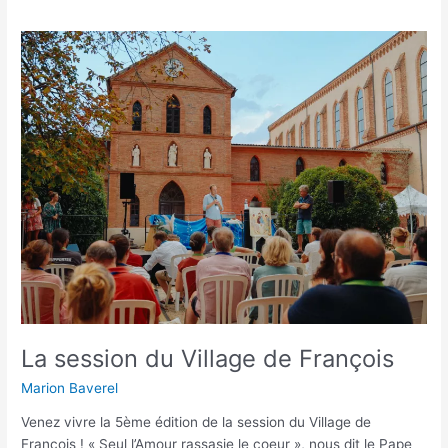
La
session
du
Village
de
François
La session du Village de François
Marion Baverel
Venez vivre la 5ème édition de la session du Village de
François ! « Seul l’Amour rassasie le coeur », nous dit le Pape